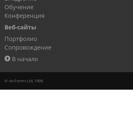
Обучение
Конференция
Веб-сайты
Портфолио
Сопровождение
В начало
© «in.Form» Ltd, 1999.