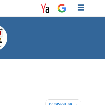
следующая
→