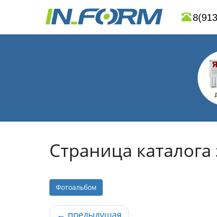
8(913
Страница каталога
Фотоальбом
←
предыдущая